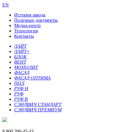
EN
История завода
Полезные документы
Медиа-центр
Технология
Контакты
ЛАЙТ
ЛАЙТ+
БЛОК
ВЕНТ
МОНОЛИТ
ФАСАД
ФАСАД ОПТИМА
ПОЛ
РУФ Н
РУФ
РУФ В
СЭНДВИЧ СТАНДАРТ
СЭНДВИЧ ПРЕМИУМ
8 800
200-45-43