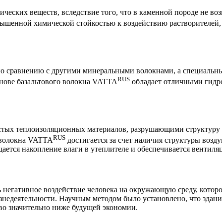
ческих веществ, вследствие того, что в каменной породе не во
ышенной химической стойкостью к воздействию растворителей, 
ю по сравнению с другими минеральными волокнами, а специал
RUS
снове базальтового волокна VATTA
обладает отличными гидр
истых теплоизоляционных материалов, разрушающими структуру
RUS
 волокна VATTA
достигается за счет наличия структуры воз
ется накопление влаги в утеплителе и обеспечивается вентиляц
 негативное воздействие человека на окружающую среду, которо
изнедеятельности. Научным методом было установлено, что зда
тво значительно ниже будущей экономии.