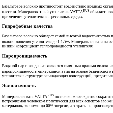
Базальтовое волокно противостоит воздействию вредных органи
RUS
плесени. Минераловатный утеплитель VATTA
обладает пов
применение утеплителя в агрессивных средах.
Гидрофобные качества
Базальтовое волокно обладает самой высокой водостойкость
водопоглощения утеплителя до 1-1,5%. Минеральная вата на о
низкий коэффициент теплопроводности утеплителя.
Паропроницаемость
Водяной пар и конденсат являются главными врагами волокн
паропроницаемость минеральной ваты на основе базальтового
утеплителя в структуре ограждающих конструкций, предотвраща
Экологичность
RUS
Минеральная вата VATTA
позволяет многократно сократить
потребляемой человеком практически для всех аспектов его ж
материалов, экономят до 60% энергии, а затраты на производс