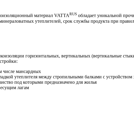
RUS
еплоизоляционный материал VATTA
обладает уникальной проч
минераловатных утеплителей, срок службы продукта при правил
вукоизоляции горизонтальных, вертикальных (вертикальные сты
астройки:
м числе мансардных
кладкой утеплителя между стропильными балками с устройством
анство под которыми предназначено для жилья
 несущим лагам