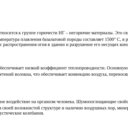
тносится к группе горючести НГ – негорючие материалы. Это свя
пература плавления базальтовой породы составляет 1500° C, в 
с распространения огня в здании и разрушение его несущих кон
беспечивает низкий коэффициент теплопроводности. Основную
летений волокна, что обеспечивает конвекцию воздуха, перенос
е воздействие на организм человека. Шумопоглощающие свойств
ря своей волокнистой структуре и наличию воздушных пор, мине
устические колебания.