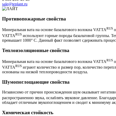
sale@teplant.ru
Противопожарные свойства
RUS
Минеральная вата на основе базальтового волокна VATTA
о
RUS
VATTA
используют горные породы базальтовой группы. Тем
превышает 1000° C. Данный факт позволяет сдерживать процес
Теплоизоляционные свойства
RUS
Минеральная вата на основе базальтового волокна VATTA
о
RUS
VATTA
играют количество и размер пор, количество переп
основаны на низкой теплопроводности воздуха.
Шумопоглощающие свойства
Независимо от причин происхождения шум оказывает негативно
распространению звука, ослаблять звуковое давление. Благода
обладает отличным звукопоглощением и сводит к минимуму ак
Химическая стойкость