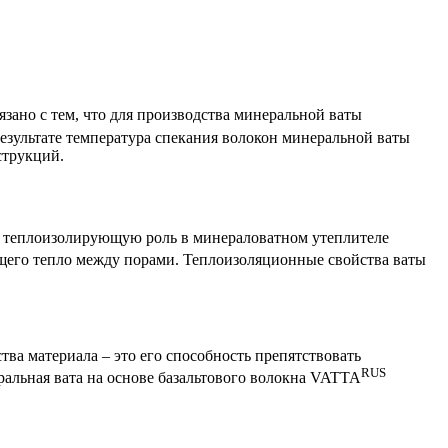
зано с тем, что для производства минеральной ваты
результате температура спекания волокон минеральной ваты
струкций.
 теплоизолирующую роль в минераловатном утеплителе
ящего тепло между порами. Теплоизоляционные свойства ваты
а материала – это его способность препятствовать
RUS
ральная вата на основе базальтового волокна VATTA